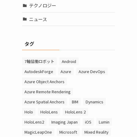
テクノロジー
ニュース
タグ
7軸協働ロボット
Android
AutodeskForge
Azure
Azure DevOps
Azure Object Anchors
Azure Remote Rendering
Azure Spatial Anchors
BIM
Dynamics
Holo
HoloLens
HoloLens 2
HoloLens2
Imaging Japan
iOS
Lumin
MagicLeapOne
Microsoft
Mixed Reality