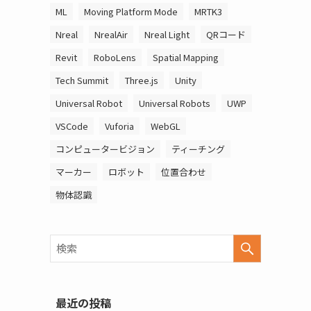
ML
Moving Platform Mode
MRTK3
Nreal
NrealAir
Nreal Light
QRコード
Revit
RoboLens
Spatial Mapping
Tech Summit
Three.js
Unity
Universal Robot
Universal Robots
UWP
VSCode
Vuforia
WebGL
コンピュータービジョン
ティーチング
マーカー
ロボット
位置合わせ
物体認識
最近の投稿