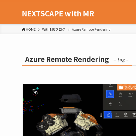
NEXTSCAPE with MR
HOME
With MR ブログ
Azure Remote Rendering
Azure Remote Rendering
– tag –
テクノ