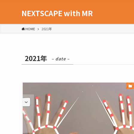
NEXTSCAPE with MR
HOME
2021年
2021年
– date –