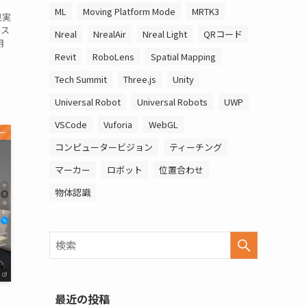
ML
Moving Platform Mode
MRTK3
現実
ース
Nreal
NrealAir
Nreal Light
QRコード
用
Revit
RoboLens
Spatial Mapping
Tech Summit
Three.js
Unity
Universal Robot
Universal Robots
UWP
VSCode
Vuforia
WebGL
ー
コンピュータービジョン
ティーチング
マーカー
ロボット
位置合わせ
物体認識
最近の投稿