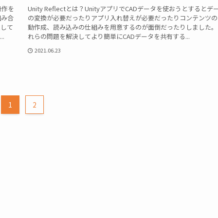
操作を
Unity Reflectとは？UnityアプリでCADデータを使おうとするとデ
組み合
の変換が必要だったりアプリ入れ替えが必要だったりコンテンツの
題して
動作成、読み込みの仕組みを用意するのが面倒だったりしました。
.
れらの問題を解決してより簡単にCADデータを共有する...
2021.06.23
1
2