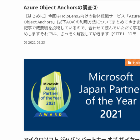
Azure Object Anchorsの調査②
【はじめに】今回はHoloLens2向けの物体認識サービス「Azure
Object Anchors」(以下AOA)の利用方法についてまとめてゆき
記事で概要編を投稿しているので、合わせて読んでいただく事
めしますそれでは、さっそく解説してゆきます【STEP1 : 3Dモ...
2021.08.23
Hol
マイクロソフト ジャパン パートナー オブ ザ イヤー