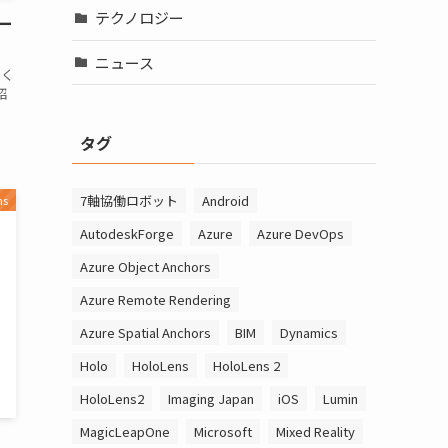
テクノロジー
リー
ニュース
なく
紹
タグ
7軸協働ロボット
Android
ns
AutodeskForge
Azure
Azure DevOps
Azure Object Anchors
Azure Remote Rendering
Azure Spatial Anchors
BIM
Dynamics
Holo
HoloLens
HoloLens 2
HoloLens2
Imaging Japan
iOS
Lumin
MagicLeapOne
Microsoft
Mixed Reality