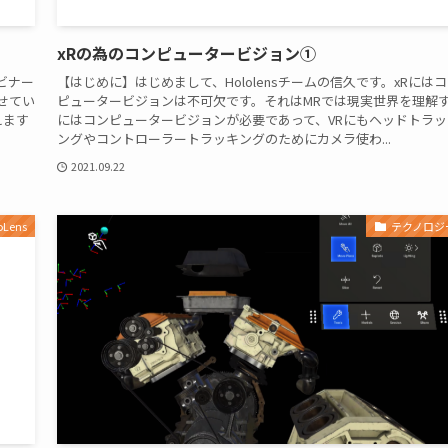
xRの為のコンピュータービジョン①
ェビナー
【はじめに】はじめまして、Hololensチームの信久です。xRには
せてい
ピュータービジョンは不可欠です。それはMRでは現実世界を理解
えます
にはコンピュータービジョンが必要であって、VRにもヘッドトラッ
ングやコントローラートラッキングのためにカメラ使わ...
2021.09.22
oLens
テクノロジ