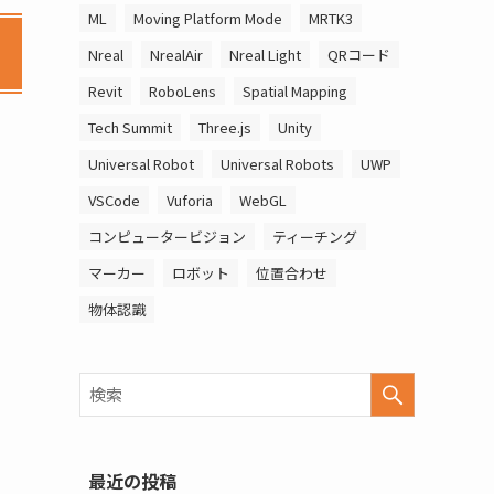
ML
Moving Platform Mode
MRTK3
Nreal
NrealAir
Nreal Light
QRコード
Revit
RoboLens
Spatial Mapping
Tech Summit
Three.js
Unity
Universal Robot
Universal Robots
UWP
VSCode
Vuforia
WebGL
コンピュータービジョン
ティーチング
マーカー
ロボット
位置合わせ
物体認識
最近の投稿