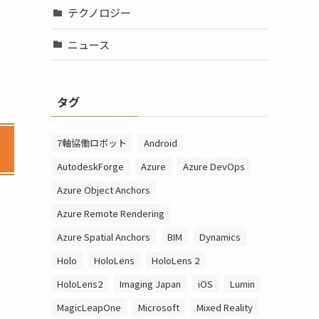
テクノロジー
ニュース
タグ
7軸協働ロボット
Android
AutodeskForge
Azure
Azure DevOps
Azure Object Anchors
Azure Remote Rendering
Azure Spatial Anchors
BIM
Dynamics
Holo
HoloLens
HoloLens 2
HoloLens2
Imaging Japan
iOS
Lumin
MagicLeapOne
Microsoft
Mixed Reality