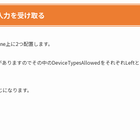
入力を受け取る
Scene上に2つ配置します。
プトがありますのでその中のDeviceTypesAllowedをそれぞれLeftと
じになります。