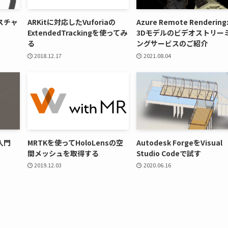
スチャ
ARKitに対応したVuforiaの
Azure Remote Rendering
ExtendedTrackingを使ってみ
3Dモデルのビデオストリー
る
ングサービスのご紹介
2018.12.17
2021.08.04
入門
MRTKを使ってHoloLensの空
Autodesk ForgeをVisual
間メッシュを取得する
Studio Codeで試す
2019.12.03
2020.06.16