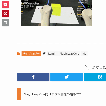
テクノロジー
Lumin
MagicLeapOne
ML
よかっ
MagicLeapOne向けアプリ開発の始めかた